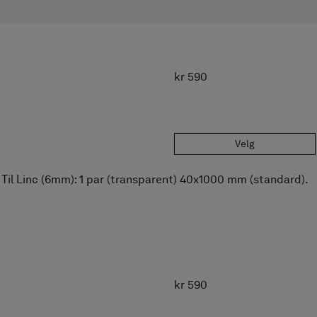
MODELL
ARTIKKELNUMMER
80000603
Steg 1: Modell
Pris
kr 590
kr 590
Ved bestilling
Artikkelnummer
Ditt valg
Til Linc (6mm): 1 par (transparent) 20x1000 mm (standard).