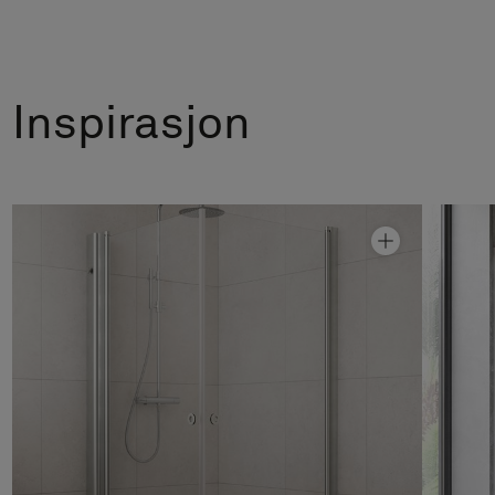
Inspirasjon
Dusjhjørne Linc Angel
Fra kr 10 690
Dusjoppbevaring Pile
Fra kr 3 990
Granittkeramikk Stenvide Drift
Fra kr 1 090
Takdusjsett Mist
Fra kr 10 990