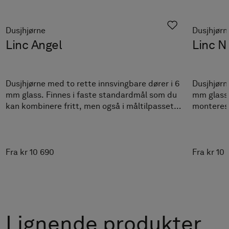
Velg
Til Edge: 1 par (transparent) 40x1000 mm (ekstra høy).
Kappes til valgfri lengde.
Match med