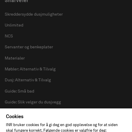
Forbruker
Finn forhandler
Katalog
Nyhetsbrev
Proffer
For forhandlere
Cookies
For prosjektkunder
INR bruker cookies for å gi deg en god opplevelse og for at siden
skal fungere korrekt. Følgende cookies er valgfrie for deg: