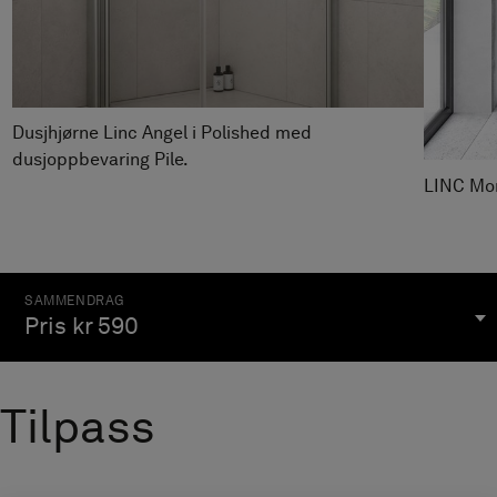
Dusjhjørne Linc Angel i Polished med
dusjoppbevaring Pile.
LINC Mo
SAMMEN­DRAG
Pris
kr 590
Tilpass