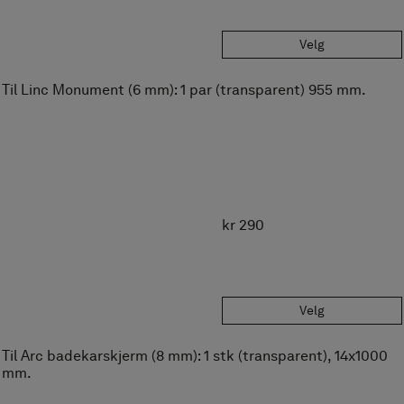
Lagre som favoritt
kr 590
Velg
Til Linc (6mm): 1 par (transparent) 40x1000 mm (standard).
kr 590