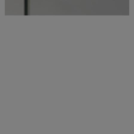
tilbehør
Håndkletørkere
Fliser i granittkeramikk