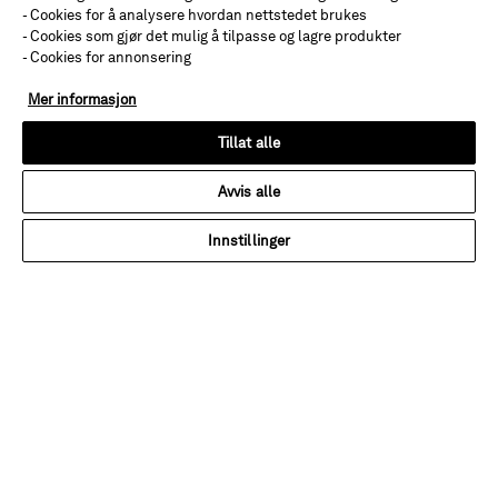
- Cookies for å analysere hvordan nettstedet brukes
Snarveier
- Cookies som gjør det mulig å tilpasse og lagre produkter
- Cookies for annonsering
Skreddersydde dusjmuligheter
Mer informasjon
Unlimited
Tillat alle
NCS
Avvis alle
Servanter og benkeplater
Innstillinger
Materialer
Møbler: Alternativ & Tilvalg
Dusj: Alternativ & Tilvalg
Guide: Små bad
Guide: Slik velger du dusjvegg