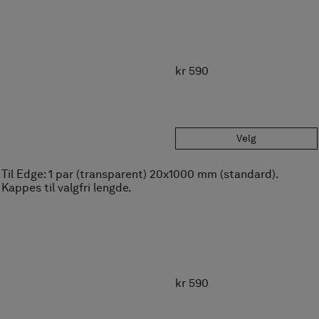
Velg
Til Linc Monument (6 mm): 1 par (transparent) 955 mm.
kr 290
Velg
Til Arc badekarskjerm (8 mm): 1 stk (transparent), 14x1000
mm.