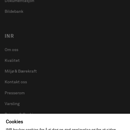
Dokumentasjon
Bildebank
INR
Om oss
Kvalitet
Miljø & Bærekraft
Kontakt oss
Presserom
Varsling
Privacy & Cookies
Cookies
INR bruker cookies for å gi deg en god opplevelse og for at siden