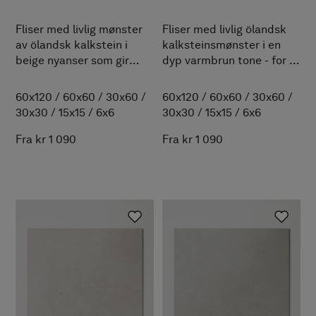
Fliser med livlig mønster
Fliser med livlig ölandsk
av ölandsk kalkstein i
kalksteinsmønster i en
beige nyanser som gir
dyp varmbrun tone - for et
badet dybde og karakter.
bad med innbydende
varme og en naturlig,
60x120
/
60x60
/
30x60
/
60x120
/
60x60
/
30x60
/
dempet luksus.
30x30
/
15x15
/
6x6
30x30
/
15x15
/
6x6
Fra kr 1 090
Fra kr 1 090