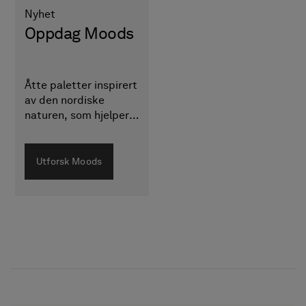
Nyhet
Oppdag Moods
Åtte paletter inspirert
av den nordiske
naturen, som hjelper
deg å matche farger
og materialer i
baderommet.
Utforsk Moods