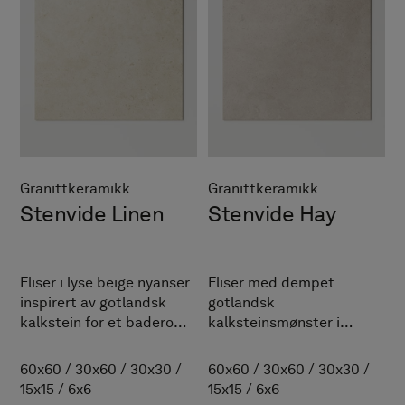
Granittkeramikk
Granittkeramikk
Stenvide Linen
Stenvide Hay
Fliser i lyse beige nyanser
Fliser med dempet
inspirert av gotlandsk
gotlandsk
kalkstein for et baderom i
kalksteinsmønster i
myk harmoni.
harmoniske beige nyanser
ton i ton.
60x60
/
30x60
/
30x30
/
60x60
/
30x60
/
30x30
/
15x15
/
6x6
15x15
/
6x6