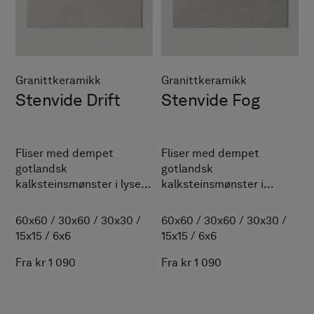
Granittkeramikk
Granittkeramikk
Stenvide Drift
Stenvide Fog
Fliser med dempet
Fliser med dempet
gotlandsk
gotlandsk
kalksteinsmønster i lyse,
kalksteinsmønster i
varmgrå toner for et bad
harmonisk mellomgrått
med en tidløs følelse.
med varme undertoner.
60x60
/
30x60
/
30x30
/
60x60
/
30x60
/
30x30
/
15x15
/
6x6
15x15
/
6x6
Fra kr 1 090
Fra kr 1 090