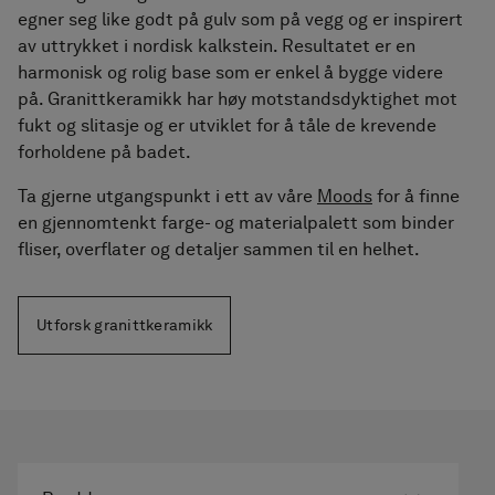
tilbehør
egner seg like godt på gulv som på vegg og er inspirert
av uttrykket i nordisk kalkstein. Resultatet er en
Håndkletørkere
harmonisk og rolig base som er enkel å bygge videre
på. Granittkeramikk har høy motstandsdyktighet mot
Fliser i granittkeramikk
fukt og slitasje og er utviklet for å tåle de krevende
forholdene på badet.
Ta gjerne utgangspunkt i ett av våre
Moods
for å finne
en gjennomtenkt farge- og materialpalett som binder
fliser, overflater og detaljer sammen til en helhet.
Utforsk granittkeramikk