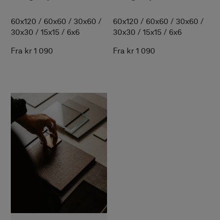
skaper en tidløs
bad med sterk identitet.
atmosfære på badet.
60x120
/
60x60
/
30x60
/
60x120
/
60x60
/
30x60
/
30x30
/
15x15
/
6x6
30x30
/
15x15
/
6x6
Fra kr 1 090
Fra kr 1 090