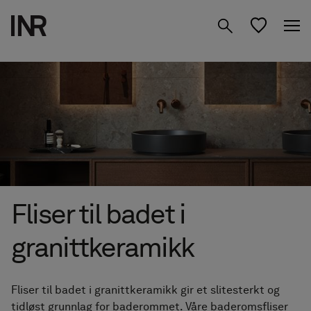
Produkter
Inspirasjon
Design ditt baderom
Dusjvegger
Om oss
Servantskap
Studio
01 Finn ditt Mood
Fliser til badet i
Oppbevaring
02 Planlegg i Studio
granittkeramikk
Speil
Finn forhandler
NO
03 Videre til forhandlere
Blandebatterier &
Fliser til badet i granittkeramikk gir et slitesterkt og
tidløst grunnlag for baderommet. Våre baderomsfliser