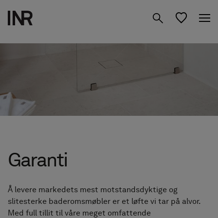
Produkter
Inspirasjon
Design ditt baderom
Dusjvegger
Om oss
Servantskap
Studio
01 Finn ditt Mood
Oppbevaring
Garanti
02 Planlegg i Studio
Speil
Finn forhandler
NO
03 Videre til forhandlere
Å levere markedets mest motstandsdyktige og
Blandebatterier &
slitesterke baderomsmøbler er et løfte vi tar på alvor.
Med full tillit til våre meget omfattende