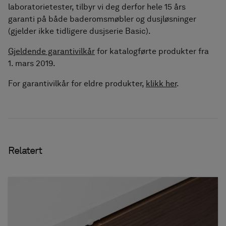
tilbehør
laboratorietester, tilbyr vi deg derfor hele 15 års
garanti på både baderomsmøbler og dusjløsninger
Håndkletørkere
(gjelder ikke tidligere dusjserie Basic).
Fliser i granittkeramikk
Gjeldende garantivilkår
for katalogførte produkter fra
1. mars 2019.
For garantivilkår for eldre produkter,
klikk her
.
Relatert