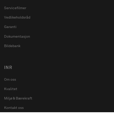
Servicefilmer
Vedlikeholdsråd
Garanti
Dokumentasjon
Bildebank
INR
Om oss
Kvalitet
Miljø & Bærekraft
Kontakt oss