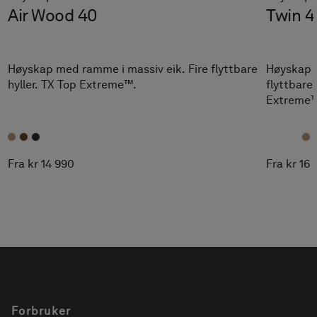
Air Wood 40
Twin 4
Høyskap med ramme i massiv eik. Fire flyttbare
Høyskap m
hyller. TX Top Extreme™.
flyttbare 
Extreme™
Fra kr 14 990
Fra kr 16
Forbruker