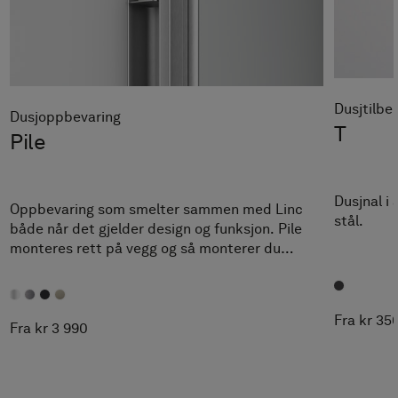
Dusjtilbe
Dusjoppbevaring
T
Pile
Dusjnal i 
Oppbevaring som smelter sammen med Linc
stål.
både når det gjelder design og funksjon. Pile
monteres rett på vegg og så monterer du
dusjdøren.
Fra kr 35
Fra kr 3 990