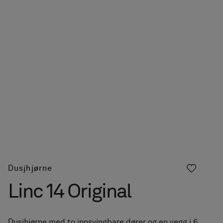
Dusjhjørne
Linc 14 Original
Dusjhjørne med to innsvingbare dører og en vegg i 6