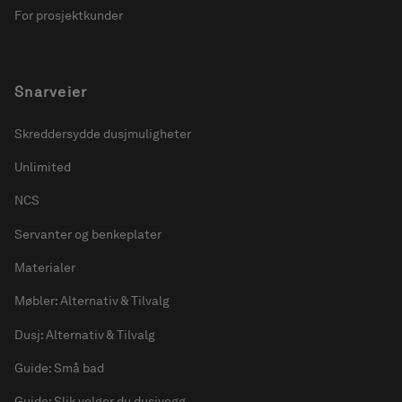
For prosjektkunder
Snarveier
Skreddersydde dusjmuligheter
Unlimited
NCS
Servanter og benkeplater
Materialer
Møbler: Alternativ & Tilvalg
Dusj: Alternativ & Tilvalg
Guide: Små bad
Guide: Slik velger du dusjvegg