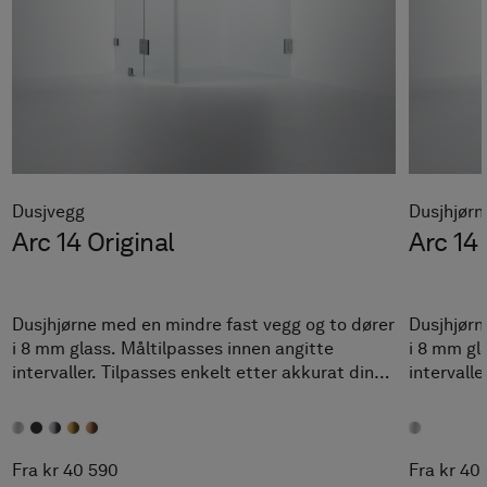
Dusjvegg
Dusjhjørn
Arc 14 Original
Arc 14
Dusjhjørne med en mindre fast vegg og to dører
Dusjhjørn
i 8 mm glass. Måltilpasses innen angitte
i 8 mm gl
intervaller. Tilpasses enkelt etter akkurat dine
intervalle
mål.
mål.
Fra kr 40 590
Fra kr 40