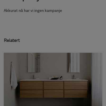
tilbehør
Akkurat nå har vi ingen kampanje
Håndkletørkere
Fliser i granittkeramikk
Relatert