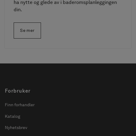
ha nytte og glede av i baderomsplanleggingen
din.
Se mer
Forbruker
Finn forhandler
Katalog
Nyhetsbrev