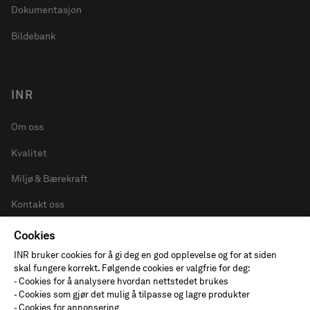
Dokumentasjon
Bildebank
INR
Om oss
Kvalitet
Miljø & Bærekraft
Kontakt oss
Presserom
Cookies
INR bruker cookies for å gi deg en god opplevelse og for at siden
Varsling
skal fungere korrekt. Følgende cookies er valgfrie for deg:
- Cookies for å analysere hvordan nettstedet brukes
Privacy & Cookies
- Cookies som gjør det mulig å tilpasse og lagre produkter
- Cookies for annonsering