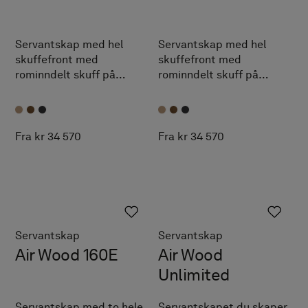
Servantskap med hel
Servantskap med hel
skuffefront med
skuffefront med
rominndelt skuff på
rominndelt skuff på
innsiden og åpen
innsiden og åpen
oppbevaring. Detaljer i
oppbevaring. Detaljer i
massiv eik. TX Top
massiv eik. TX Top
Extreme™.
Extreme™.
Fra kr 34 570
Fra kr 34 570
Servantskap
Servantskap
Air Wood 160E
Air Wood
Unlimited
Servantskap med to hele
Servantskapet du skaper