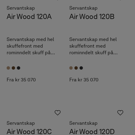
Servantskap
Servantskap
Air Wood 120A
Air Wood 120B
Servantskap med hel
Servantskap med hel
skuffefront med
skuffefront med
rominndelt skuff på
rominndelt skuff på
innsiden og oppbevaring
innsiden og oppbevaring.
med dør. Detaljer i massiv
Detaljer i massiv eik. TX
eik. TX Top Extreme™.
Top Extreme™.
Fra kr 35 070
Fra kr 35 070
Servantskap
Servantskap
Air Wood 120C
Air Wood 120D