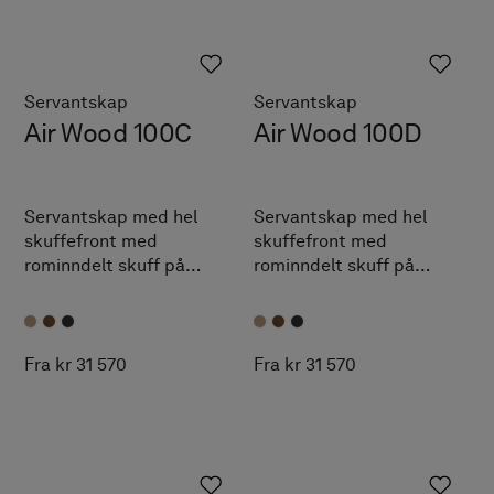
Servantskap
Servantskap
Air Wood 100C
Air Wood 100D
Servantskap med hel
Servantskap med hel
skuffefront med
skuffefront med
rominndelt skuff på
rominndelt skuff på
innsiden og åpen
innsiden og åpen
oppbevaring. Detaljer i
oppbevaring. Detaljer i
massiv eik. TX Top
massiv eik. TX Top
Extreme™.
Extreme™.
Fra kr 31 570
Fra kr 31 570