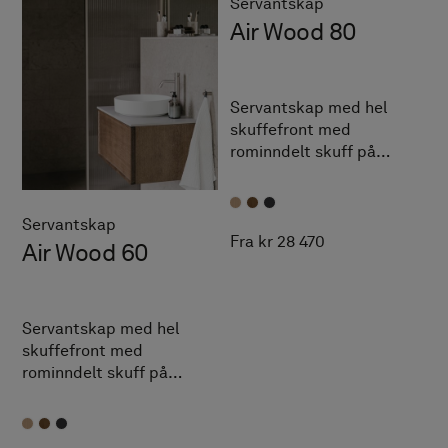
Servantskap
Air Wood 80
Servantskap med hel
skuffefront med
rominndelt skuff på
innsiden. Fingerskjøtede
detaljer i massiv eik. TX
Top Extreme™.
Servantskap
Fra kr 28 470
Air Wood 60
Servantskap med hel
skuffefront med
rominndelt skuff på
innsiden. Fingertappede
detaljer i massiv eik. TX
Top Extreme™.