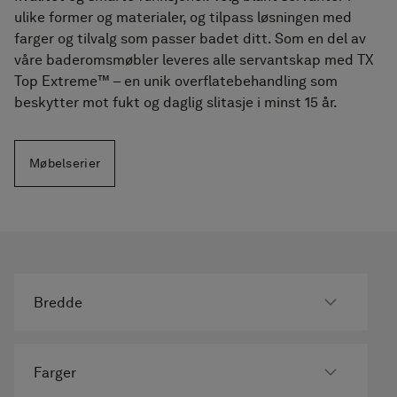
tilbehør
ulike former og materialer, og tilpass løsningen med
farger og tilvalg som passer badet ditt. Som en del av
Håndkletørkere
våre baderomsmøbler leveres alle servantskap med TX
Top Extreme™ – en unik overflatebehandling som
Fliser i granittkeramikk
beskytter mot fukt og daglig slitasje i minst 15 år.
Møbelserier
Bredde
Farger