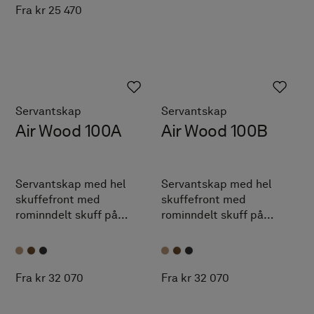
Fra kr 25 470
Servantskap
Servantskap
Air Wood 100A
Air Wood 100B
Servantskap med hel
Servantskap med hel
skuffefront med
skuffefront med
rominndelt skuff på
rominndelt skuff på
innsiden og oppbevaring
innsiden og oppbevaring
med dør. Fingerskjøtede
med dør. Fingerskjøtede
detaljer i massiv eik. TX
detaljer i massiv eik. TX
Top Extreme™.
Top Extreme™.
Fra kr 32 070
Fra kr 32 070