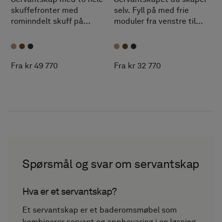
skuffefronter med
selv. Fyll på med frie
rominndelt skuff på
moduler fra venstre til
innsiden. Detaljer i massiv
høyre og se hvordan
eik. TX Top Extreme™.
servantskapet ditt vokser
fram.
Fra kr 49 770
Fra kr 32 770
Spørsmål og svar om servantskap
Hva er et servantskap?
Et servantskap er et baderomsmøbel som
kombinerer servant og oppbevaring i en løsning.