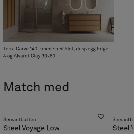
Høyskap Carve 40/40
Fra kr 15 290
Servantbatteri Steel Vector Low
Fra kr 3 490
Servantskap Terra Carve 140D
Fra kr 48 780
Speil Slot
Terra Carve 140D med speil Slot, dusjvegg Edge
Fra kr 6 990
4 og Alvaret Clay 30x60.
Match med
Servantbatteri
Servantba
Steel Voyage Low
Steel 