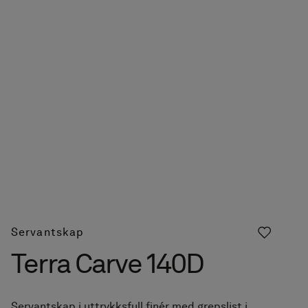
Servantskap
Terra Carve 140D
Servantskap i uttrykksfull finér med grepslist i