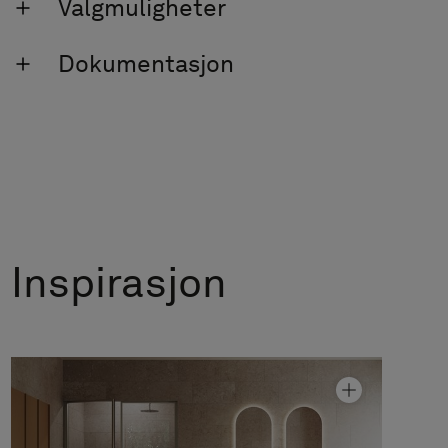
Valgmuligheter
Dokumentasjon
Inspirasjon
Dusjvegg Edge 4
Fra kr 22 590
Granittkeramikk Alvaret Clay
Fra kr 1 090