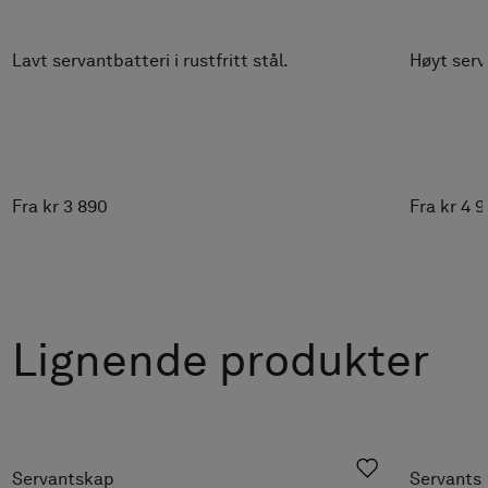
Lavt servantbatteri i rustfritt stål.
Høyt serva
Fra kr 3 890
Fra kr 4 
Lignende produkter
Servantskap
Servants