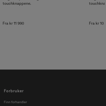
touchknappene.
touchkna
Fra kr 11 990
Fra kr 10
Forbruker
Finn forhandler