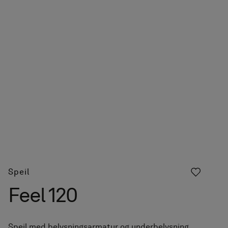
Speil
Feel 120
Speil med belysningsarmatur og underbelysning.