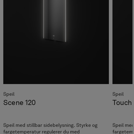
Speil
Speil
Scene 120
Touch 
Speil med stillbar sidebelysning. Styrke og
Speil med
fargetemperatur regulerer du med
fargetemp