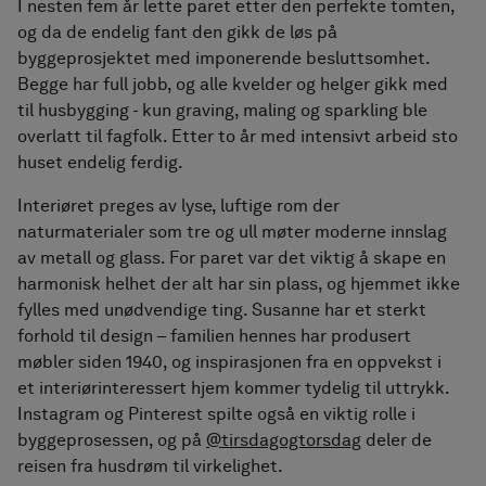
I nesten fem år lette paret etter den perfekte tomten,
og da de endelig fant den gikk de løs på
byggeprosjektet med imponerende besluttsomhet.
Begge har full jobb, og alle kvelder og helger gikk med
til husbygging - kun graving, maling og sparkling ble
overlatt til fagfolk. Etter to år med intensivt arbeid sto
huset endelig ferdig.
Interiøret preges av lyse, luftige rom der
naturmaterialer som tre og ull møter moderne innslag
av metall og glass. For paret var det viktig å skape en
harmonisk helhet der alt har sin plass, og hjemmet ikke
fylles med unødvendige ting. Susanne har et sterkt
forhold til design – familien hennes har produsert
møbler siden 1940, og inspirasjonen fra en oppvekst i
et interiørinteressert hjem kommer tydelig til uttrykk.
Instagram og Pinterest spilte også en viktig rolle i
byggeprosessen, og på
@tirsdagogtorsdag
deler de
reisen fra husdrøm til virkelighet.