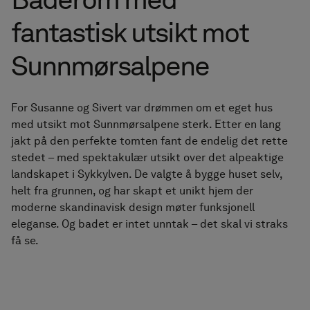
tilbehør
fantastisk utsikt mot
Håndkletørkere
Sunnmørsalpene
Fliser i granittkeramikk
For Susanne og Sivert var drømmen om et eget hus
med utsikt mot Sunnmørsalpene sterk. Etter en lang
jakt på den perfekte tomten fant de endelig det rette
stedet – med spektakulær utsikt over det alpeaktige
landskapet i Sykkylven. De valgte å bygge huset selv,
helt fra grunnen, og har skapt et unikt hjem der
moderne skandinavisk design møter funksjonell
eleganse. Og badet er intet unntak – det skal vi straks
få se.