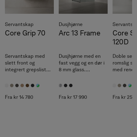
Servantskap
Dusjhjørne
Servantsk
Core Grip 70
Arc 13 Frame
Core So
120D
Servantskap med
Dusjhjørne med en
Doble serv
slett front og
fast vegg og en dør i
romslig se
integrert grepslist
8 mm glass.
med rene li
som gir et harmonisk
Måltilpasses innen
uttrykk.
angitte intervaller.
Tilpasses enkelt
etter akkurat dine
Fra kr 14 780
Fra kr 17 990
Fra kr 25 
mål.