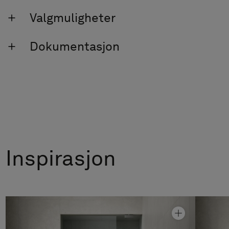
Valgmuligheter
Dokumentasjon
Inspirasjon
Dusjvegg Epic 2 XL
Fra kr 29 190
Granittkeramikk Stenvide Fog