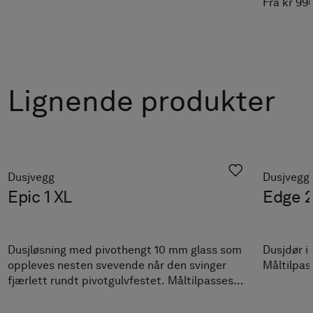
Fra kr 99
Lignende produkter
Dusjvegg
Dusjvegg
Epic 1 XL
Edge 2
Dusjløsning med pivothengt 10 mm glass som
Dusjdør i
oppleves nesten svevende når den svinger
Måltilpass
fjærlett rundt pivotgulvfestet. Måltilpasses
innen angitte intervaller.