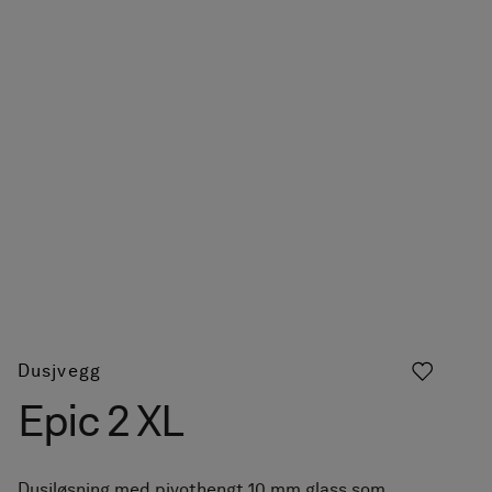
Dusjvegg
Epic 2 XL
Dusjløsning med pivothengt 10 mm glass som