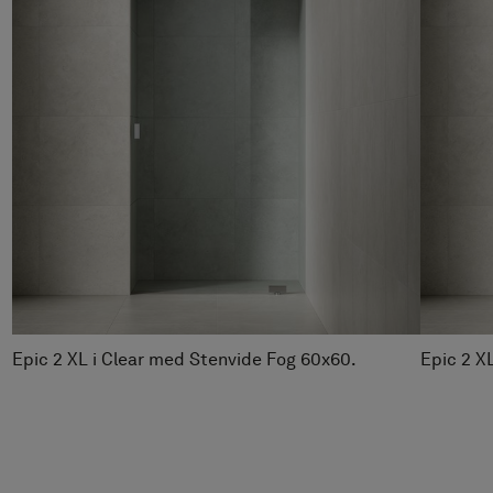
Fra kr 1 090
Epic 2 XL i Clear med Stenvide Fog 60x60.
Epic 2 X