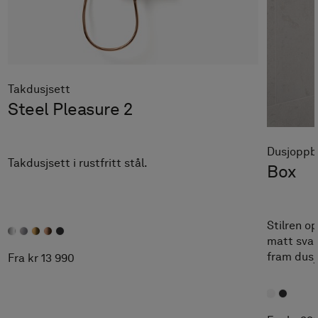
Takdusjsett
Steel Pleasure 2
Dusjoppb
Takdusjsett i rustfritt stål.
Box
Stilren op
matt svar
fram dusj
Fra kr 13 990
oppbevari