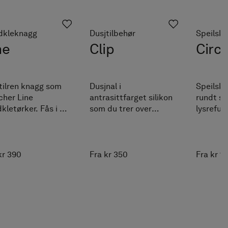
dkleknagg
Dusjtilbehør
Speilsk
ne
Clip
Circ
tilren knagg som
Dusjnal i
Speilsk
her Line
antrasittfarget silikon
rundt sp
kletørker. Fås i de
som du trer over
lysrefule
me utførelsene
dusjoppbevaringen.
touchpa
 håndkletørkeren
 valgfri NCS-farge.
kr 390
Fra kr 350
Fra kr 1