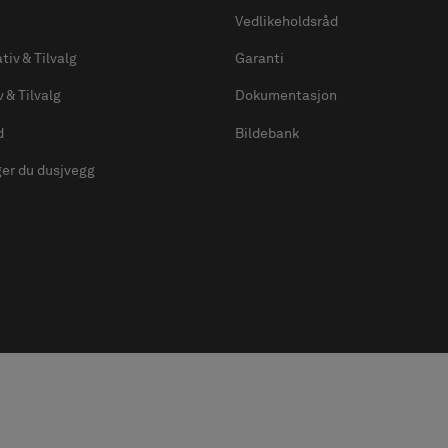
Vedlikeholdsråd
tiv & Tilvalg
Garanti
v & Tilvalg
Dokumentasjon
d
Bildebank
ger du dusjvegg