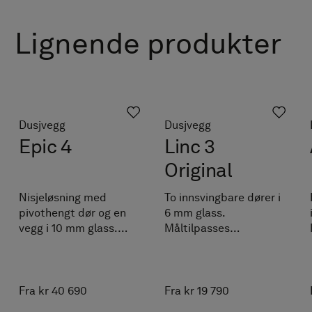
Lignende produkter
Dusjvegg
Dusjvegg
Epic 4
Linc 3
Original
Nisjeløsning med
To innsvingbare dører i
pivothengt dør og en
6 mm glass.
vegg i 10 mm glass.
Måltilpasses
Døren oppleves
kostnadsfritt innen
nesten svevende når
angitte intervaller. Kan
den dreier rundt
kombineres med Pile.
svingpunktet i gulvet.
Fra kr 40 690
Fra kr 19 790
Måltilpasses innen