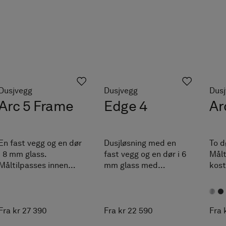
Dusjvegg
Dusjvegg
Dus
Arc 5 Frame
Edge 4
Ar
En fast vegg og en dør
Dusjløsning med en
To d
i 8 mm glass.
fast vegg og en dør i 6
Målt
Måltilpasses innen
mm glass med
kost
angitte intervaller.
integrert grep.
angi
Tilpasses enkelt etter
Måltilpasses innen
Tilp
akkurat dine mål.
angitte intervaller.
akku
Fra kr 27 390
Fra kr 22 590
Fra 