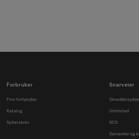
angitte intervaller.
Forbruker
Snarveier
Finn forhandler
Skreddersydde
Katalog
Unlimited
Nyhetsbrev
NCS
Servanter og b