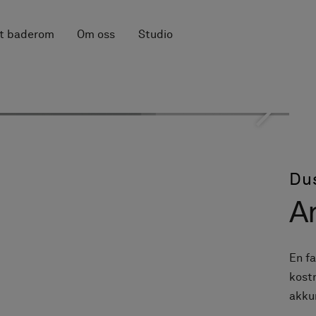
tt baderom
Om oss
Studio
Du
Ar
En fa
kostn
akku