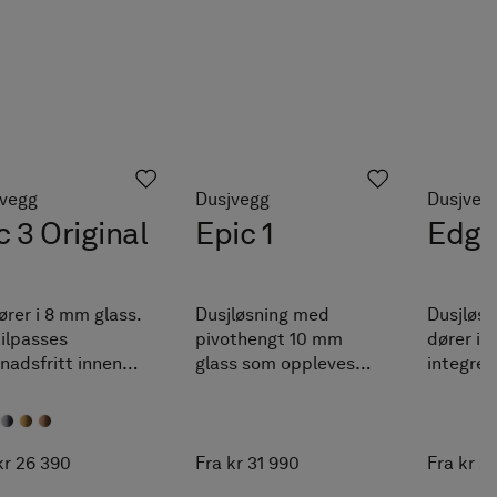
jvegg
Dusjvegg
Dusjveg
c 3 Original
Epic 1
Edge
ører i 8 mm glass.
Dusjløsning med
Dusjløsn
ilpasses
pivothengt 10 mm
dører i 
nadsfritt innen
glass som oppleves
integrer
tte intervaller.
nesten svevende når
Måltilpa
asses enkelt etter
den svinger fjærlett
angitte i
rat dine mål.
rundt pivotgulvfestet.
Måltilpasses innen
kr 26 390
Fra kr 31 990
Fra kr 2
angitte intervaller.