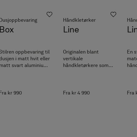
Dusjoppbevaring
Håndkletørker
Hån
Box
Line
Li
Stilren oppbevaring til
Originalen blant
En s
dusjen i matt hvit eller
vertikale
matc
matt svart aluminium -
håndkletørkere som
hånd
for deg som gjerne
energieffektivt varmer
sam
viser fram
håndkleet ditt
som
dusjproduktene dine.
samtdig som det blå
og i
Praktisk hengende
LED-lyset gir lys til
Fra kr 990
Fra kr 4 990
Fra 
oppbevaring til
badet.
barberhøvel finner du
på siden.