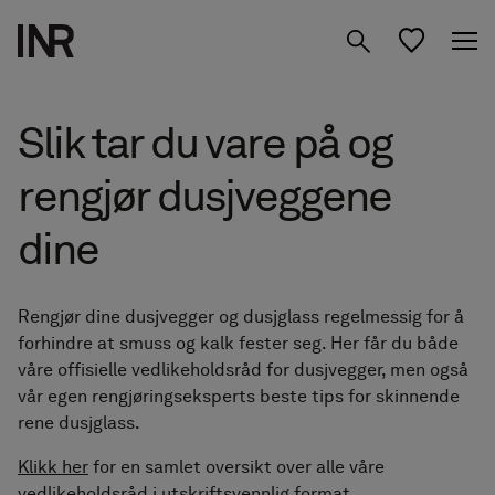
Produkter
Slik tar du vare på og
Inspirasjon
rengjør dusjveggene
Design ditt baderom
Dusjvegger
dine
Om oss
Servantskap
Studio
01 Finn ditt Mood
Rengjør dine dusjvegger og dusjglass regelmessig for å
Oppbevaring
forhindre at smuss og kalk fester seg. Her får du både
våre offisielle vedlikeholdsråd for dusjvegger, men også
02 Planlegg i Studio
Speil
vår egen rengjøringseksperts beste tips for skinnende
Finn forhandler
NO
rene dusjglass.
03 Videre til forhandlere
Blandebatterier &
Klikk her
for en samlet oversikt over alle våre
vedlikeholdsråd i utskriftsvennlig format.